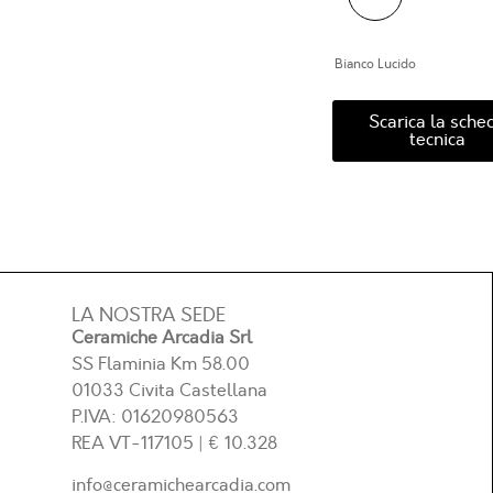
Bianco Lucido
Scarica la sche
tecnica
LA NOSTRA SEDE
Ceramiche Arcadia Srl
SS Flaminia Km 58.00
01033 Civita Castellana
P.IVA: 01620980563
REA
VT-117105
| € 10.328
info@ceramichearcadia.com