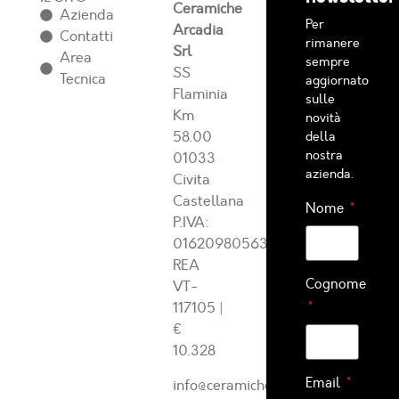
Ceramiche
Azienda
Per
Arcadia
Contatti
rimanere
Srl
Area
sempre
SS
Tecnica
aggiornato
Flaminia
sulle
Km
novità
58.00
della
nostra
01033
azienda.
Civita
Castellana
Nome
P.IVA:
01620980563
REA
Cognome
VT-
117105
|
€
10.328
Email
info@ceramichearcadia.com