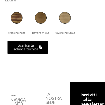
LEGNI
Frassino noce
Rovere miele
Rovere naturale
Scarica la
scheda tecnica
Iscriviti
LA
NOSTRA
alla
NAVIGA
SEDE
newsletter
IL SITO