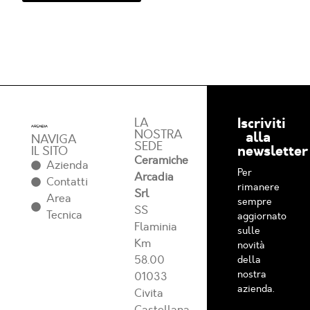
Iscriviti
LA
NOSTRA
alla
NAVIGA
SEDE
newsletter
IL SITO
Ceramiche
Azienda
Per
Arcadia
Contatti
rimanere
Srl
Area
sempre
SS
Tecnica
aggiornato
Flaminia
sulle
Km
novità
58.00
della
nostra
01033
azienda.
Civita
Castellana