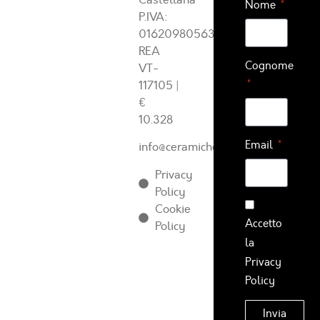
Nome
P.IVA:
01620980563
REA
Cognome
VT-
117105
|
€
10.328
Email
info@ceramichearcadia.com
Privacy
Policy
Cookie
Accetto
Policy
la
Privacy
Policy
Invia