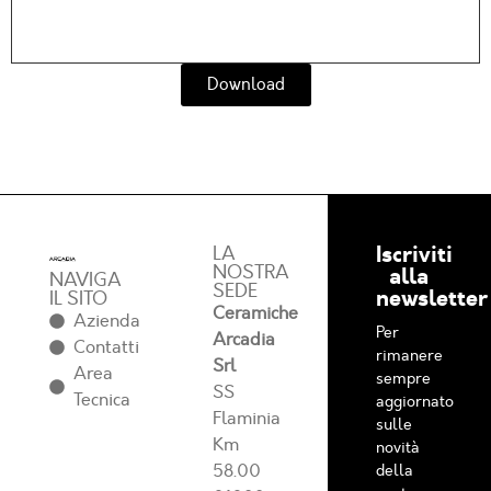
Download
Iscriviti
LA
NOSTRA
alla
NAVIGA
SEDE
newsletter
IL SITO
Ceramiche
Azienda
Per
Arcadia
Contatti
rimanere
Srl
Area
sempre
SS
Tecnica
aggiornato
Flaminia
sulle
Km
novità
58.00
della