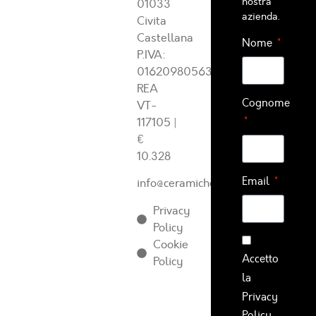
nostra
01033
azienda.
Civita
Castellana
Nome
P.IVA:
01620980563
REA
Cognome
VT-
117105
|
€
10.328
Email
info@ceramichearcadia.com
Privacy
Policy
Cookie
Accetto
Policy
la
Privacy
Policy