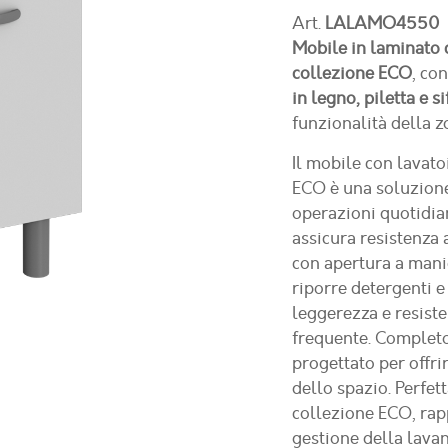
Art.
LALAMO4550
Mobile in laminato
collezione ECO
, co
in legno, piletta e s
funzionalità della z
Il mobile con lava
ECO è una soluzione
operazioni quotidian
assicura resistenza a
con apertura a manig
riporre detergenti e
leggerezza e resiste
frequente. Completo d
progettato per offri
dello spazio. Perfet
collezione ECO, rap
gestione della lavan