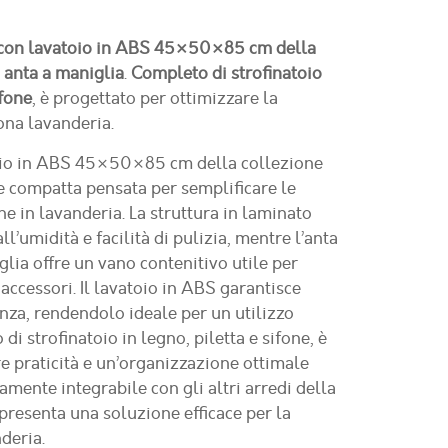
 con lavatoio in ABS 45×50×85 cm della
n
anta a maniglia
.
Completo di strofinatoio
ifone
, è progettato per ottimizzare la
ona lavanderia.
toio in ABS 45×50×85 cm della collezione
 compatta pensata per semplificare le
e in lavanderia. La struttura in laminato
ll’umidità e facilità di pulizia, mentre l’anta
lia offre un vano contenitivo utile per
 accessori. Il lavatoio in ABS garantisce
nza, rendendolo ideale per un utilizzo
i strofinatoio in legno, piletta e sifone, è
re praticità e un’organizzazione ottimale
tamente integrabile con gli altri arredi della
presenta una soluzione efficace per la
deria.