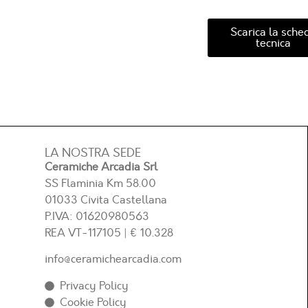
Scarica la sche
tecnica
LA NOSTRA SEDE
Ceramiche Arcadia Srl
SS Flaminia Km 58.00
01033 Civita Castellana
P.IVA: 01620980563
REA
VT-117105
| € 10.328
info@ceramichearcadia.com
Privacy Policy
Cookie Policy