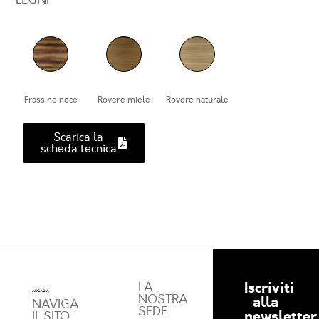
Frassino noce
Rovere miele
Rovere naturale
Scarica la
scheda tecnica
Iscriviti
LA
NOSTRA
alla
NAVIGA
SEDE
newsletter
IL SITO