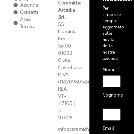
Ceramiche
Azienda
Per
Arcadia
Contatti
rimanere
Srl
Area
sempre
SS
Tecnica
aggiornato
Flaminia
sulle
Km
novità
58.00
della
nostra
01033
azienda.
Civita
Castellana
Nome
P.IVA:
01620980563
REA
Cognome
VT-
117105
|
€
10.328
Email
info@ceramichearcadia.com